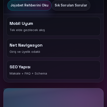
Jojobet Rehberini Oku
Sık Sorulan Sorular
Mobil Uyum
Tek elde gezilecek akış
Net Navigasyon
Giriş ve üyelik odaklı
SEO Yapısı
Makale + FAQ + Schema