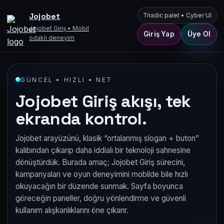
Jojobet
Triadic palet • Cyber UI
Jojobet Giriş • Mobil
Giriş Yap
Üye Ol
odaklı deneyim
GÜNCEL • HIZLI • NET
Jojobet Giriş akışı, tek
ekranda kontrol.
Jojobet arayüzünü, klasik “ortalanmış slogan + buton”
kalıbından çıkarıp daha iddialı bir teknoloji sahnesine
dönüştürdük. Burada amaç; Jojobet Giriş sürecini,
kampanyaları ve oyun deneyimini mobilde bile hızlı
okuyacağın bir düzende sunmak. Sayfa boyunca
göreceğin paneller, doğru yönlendirme ve güvenli
kullanım alışkanlıklarını öne çıkarır.